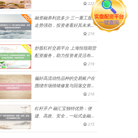
实现
222
融资融券利息多少 三一重工股票
走势强劲，投资者看好其未来发
展
219
炒股杠杆交易平台 上海恒指期货
配资服务，助力投资者灵活布
局，
219
偏好高流动性品种的交易账户在
围绕市场情绪修复与回落交替的
阶段
216
杠杆开户 融汇宝独特优势：便
捷、高效、安全，一站式金融解
决
215