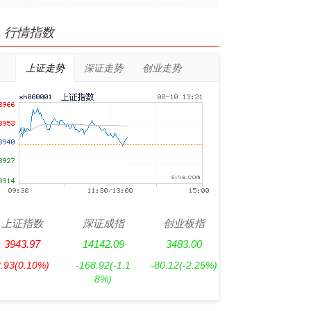
行情指数
上证走势
深证走势
创业走势
上证指数
深证成指
创业板指
3943.97
14142.09
3483.00
3.93
(0.10%)
-168.92
(-1.1
-80.12
(-2.25%)
8%)