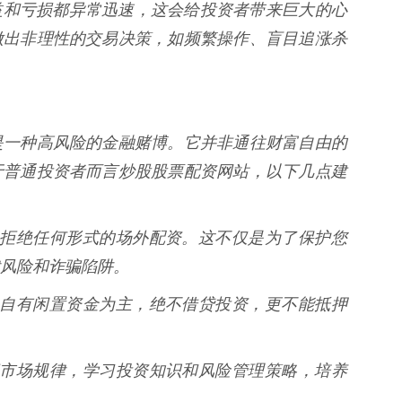
易的收益和亏损都异常迅速，这会给投资者带来巨大的心
做出非理性的交易决策，如频繁操作、盲目追涨杀
是一种高风险的金融赌博。它并非通往财富自由的
于普通投资者而言炒股股票配资网站，以下几点建
眼睛，拒绝任何形式的场外配资。这不仅是为了保护您
风险和诈骗陷阱。
资应以自有闲置资金为主，绝不借贷投资，更不能抵押
入了解市场规律，学习投资知识和风险管理策略，培养