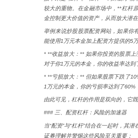
较大的重物。在金融市场中，**杠杆
金控制更大价值的资产，从而放大潜在
举例来说炒股股票配资网站，如果你有
能使用1万元本金加上配资方提供的5
* **收益放大：** 如果你投资的股票
对于你1万元的本金，你的收益率达到了60
* **亏损放大：** 但如果股票下跌了
1万元的本金，你的亏损率达到了60
由此可见，杠杆的作用是双向的，它既
### 三、配资杠杆：风险的加速器
当“配资”与“杠杆”结合在一起时，其
证券
理解并警惕这些风险至关重要：