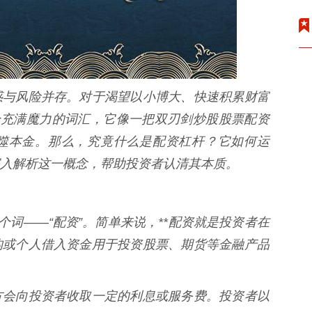
惑与风险并存。对于渴望以小博大、快速积累财富
个充满魔力的词汇，它像一把双刃剑炒股股票配资
噬本金。那么，究竟什么是配资杠杆？它如何运
入解析这一概念，帮助投资者认清其本质。
个词——“配资”。简单来说，**配资就是投资者在
构或个人借入资金用于投资股票、期货等金融产品
方会向投资者收取一定的利息或服务费。投资者以