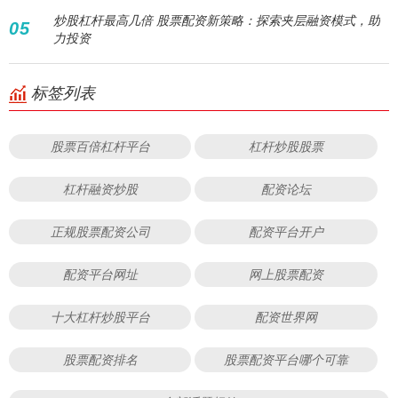
炒股杠杆最高几倍 股票配资新策略：探索夹层融资模式，助
05
力投资
标签列表
股票百倍杠杆平台
杠杆炒股股票
杠杆融资炒股
配资论坛
正规股票配资公司
配资平台开户
配资平台网址
网上股票配资
十大杠杆炒股平台
配资世界网
股票配资排名
股票配资平台哪个可靠