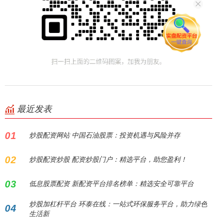
最近发表
01
炒股配资网站 中国石油股票：投资机遇与风险并存
02
炒股配资炒股 配资炒股门户：精选平台，助您盈利！
03
低息股票配资 新配资平台排名榜单：精选安全可靠平台
炒股加杠杆平台 环泰在线：一站式环保服务平台，助力绿色
04
生活新