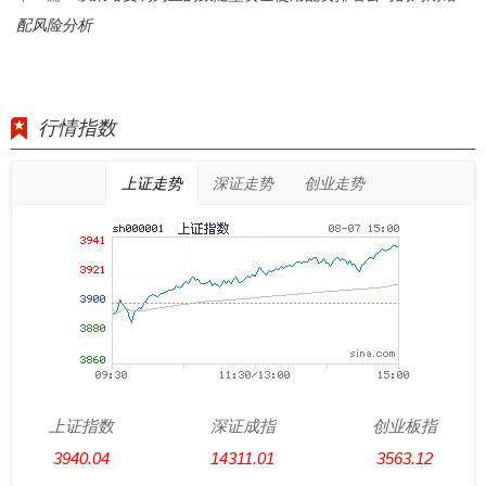
配风险分析
行情指数
上证走势
深证走势
创业走势
上证指数
深证成指
创业板指
3940.04
14311.01
3563.12