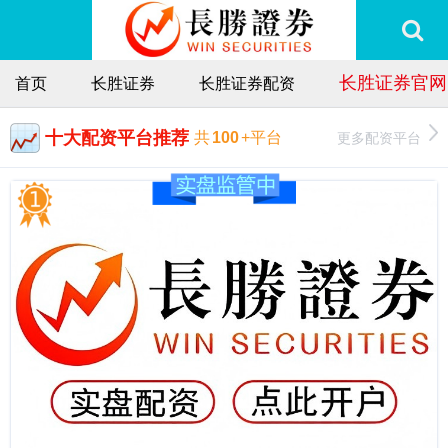
长胜证券官网
首页
长胜证券
长胜证券配资
十大配资平台推荐
更多配资平台
共
100
+平台