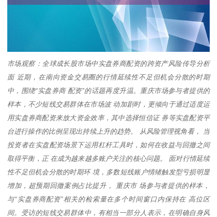
市场观察：全球成长股市场中实盘券商配资的跨资产风险传导分析
面 近期，在南向资金交易圈的行情延续性不足但机会分散的时期
中，围绕“实盘券商 配资”的话题再度升温。重庆市场参与者提供的
样本，不少短线交易群体在市场波 动加剧时，更倾向于通过适度运
用实盘券商配资来放大资金效率，其中选择恒信证 券等实盘配资平
台进行操作的比例呈现出持续上升的趋势。 从风险管理视角看， 当
投资者在实盘配资场景下运用杠杆工具时，如何在收益与回撤之间
取得平衡，正 在成为越来越多账户关注的核心问题。 面对行情延续
性不足但机会分散的时期环 境，多数短线账户情绪触发型亏损明显
增加，超预期回撤案例占比提升， 重庆市 场参与者提供的样本，
与“实盘券商配资”相关的检索量在多个时间窗口内保持在 高位区
间。受访的短线交易群体中，有相当一部分人表示，在明确自身风