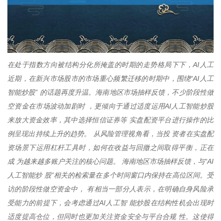
在处于指数方向被结构分化所掩盖的时期的走势格局下下，AI人工
近期，在新兴市场股市的市场重心频繁迁移的时期中，围绕“AI人工
智能炒股” 的话题再度升温。海南地区市场抽样反馈，不少阶段性做
空资金在市场波动加剧时 ，更倾向于通过适度运用AI人工智能炒股
来放大资金效率，其中选择恒信证券等 实盘配资平台进行操作的比
例呈现出持续上升的趋势。 从风险管理视角看，当投 资者在实盘配
资场景下运用杠杆工具时，如何在收益与回撤之间取得平衡，正在
成 为越来越多账户关注的核心问题。 海南地区市场抽样反馈，与“AI
人工智能炒 股”相关的检索量在多个时间窗口内保持在高位区间。受
访的阶段性做空资金中， 有相当一部分人表示，在明确自身风险承
受能力的前提下，会考虑通过AI人工智 能炒股在结构性机会出现时
适度提高仓位，但同时也更加关注资金安全与平台合规 性。这使得