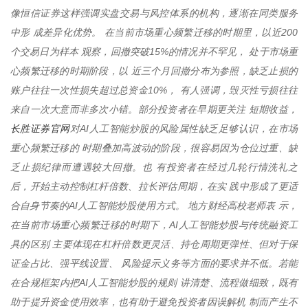
像恒信证券这样强调实盘交易与风控体系的机构，逐渐在同类服务
中形 成差异化优势。 在当前市场重心频繁迁移的时期里，以近200
个交易日为样本 观察，回撤突破15%的情况并不罕见， 处于市场重
心频繁迁移的时期阶段，以 近三个月回撤分布为参照，缺乏止损的
账户往往一次性损失超过总资金10%， 有人强调，毁灭性亏损往往
来自一次大意而非多次小错。部分投资者在早期更关注 短期收益，
长胜证券官网
对AI人工智能炒股的风险属性缺乏足够认识，在市场
重心频繁迁移的 时期叠加高波动的阶段，很容易因为仓位过重、缺
乏止损纪律而遭遇较大回撤。也 有投资者在经过几轮行情洗礼之
后，开始主动控制杠杆倍数、拉长评估周期，在实 践中形成了更适
合自身节奏的AI人工智能炒股使用方式。 地方财经高校老师表 示，
在当前市场重心频繁迁移的时期下，AI人工智能炒股与传统融资工
具的区别 主要体现在杠杆倍数更灵活、持仓周期更弹性、但对于保
证金占比、强平线设置、 风险提示义务等方面的要求并不低。若能
在合规框架内把AI人工智能炒股的规则 讲清楚、流程做细致，既有
助于提升资金使用效率，也有助于避免投资者因误解机 制而产生不