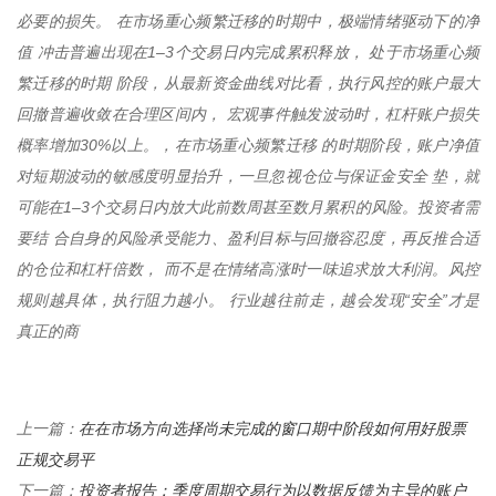
必要的损失。 在市场重心频繁迁移的时期中，极端情绪驱动下的净
值 冲击普遍出现在1–3个交易日内完成累积释放， 处于市场重心频
繁迁移的时期 阶段，从最新资金曲线对比看，执行风控的账户最大
回撤普遍收敛在合理区间内， 宏观事件触发波动时，杠杆账户损失
概率增加30%以上。，在市场重心频繁迁移 的时期阶段，账户净值
对短期波动的敏感度明显抬升，一旦忽视仓位与保证金安全 垫，就
可能在1–3个交易日内放大此前数周甚至数月累积的风险。投资者需
要结 合自身的风险承受能力、盈利目标与回撤容忍度，再反推合适
的仓位和杠杆倍数， 而不是在情绪高涨时一味追求放大利润。风控
规则越具体，执行阻力越小。 行业越往前走，越会发现“安全”才是
真正的商
在在市场方向选择尚未完成的窗口期中阶段如何用好股票
上一篇：
正规交易平
投资者报告：季度周期交易行为以数据反馈为主导的账户
下一篇：