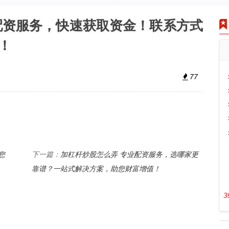
配资服务，快速获取资金！联系方式
！
77
您
加杠杆炒股怎么弄 专业配资服务，选哪家更
下一篇：
靠谱？一站式解决方案，助您财富增值！
3