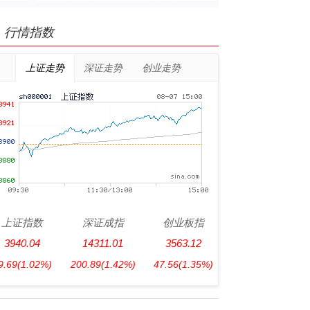
行情指数
上证走势
深证走势
创业走势
上证指数
深证成指
创业板指
3940.04
14311.01
3563.12
9.69
(1.02%)
200.89
(1.42%)
47.56
(1.35%)