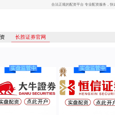
合法正规的配资平台 专业配资服务，快
资
长胜证券官网