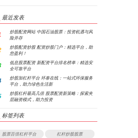
最近发表
炒股配资网站 中国石油股票：投资机遇与风
1
险并存
炒股配资炒股 配资炒股门户：精选平台，助
2
您盈利！
低息股票配资 新配资平台排名榜单：精选安
3
全可靠平台
炒股加杠杆平台 环泰在线：一站式环保服务
4
平台，助力绿色生活新
炒股杠杆最高几倍 股票配资新策略：探索夹
5
层融资模式，助力投资
标签列表
股票百倍杠杆平台
杠杆炒股股票