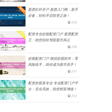
股票杠杆开户 股票入门网：新手
必备，轻松开启投资之旅！
219
配资专业炒股配资门户 股票配资
王：助您轻松驾驭股市风云
218
炒股配资门户 模拟炒股软件：零
风险练手，助你成为股市高手！
217
配资炒股真专业 专业配资门户平
台：安全高效，助您财富增值！
212