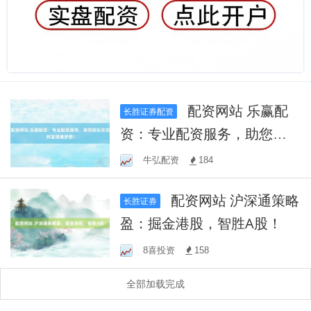
配资网站 乐赢配
长胜证券配资
资：专业配资服务，助您轻
松实现财富增值梦想！
牛弘配资
184
配资网站 沪深通策略
长胜证券
盈：掘金港股，智胜A股！
8喜投资
158
全部加载完成