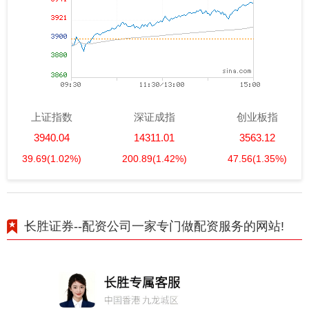
上证指数
深证成指
创业板指
3940.04
14311.01
3563.12
39.69
(1.02%)
200.89
(1.42%)
47.56
(1.35%)
长胜证券--配资公司一家专门做配资服务的网站!