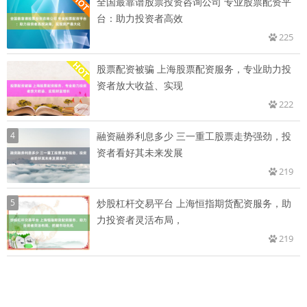
全国最靠谱股票投资咨询公司 专业股票配资平
台：助力投资者高效
225
股票配资被骗 上海股票配资服务，专业助力投
资者放大收益、实现
222
4
融资融券利息多少 三一重工股票走势强劲，投
资者看好其未来发展
219
5
炒股杠杆交易平台 上海恒指期货配资服务，助
力投资者灵活布局，
219