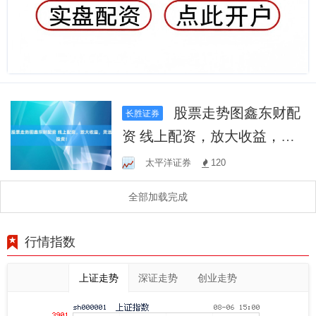
股票走势图鑫东财配
长胜证券
资 线上配资，放大收益，灵
活投资！
太平洋证券
120
全部加载完成
行情指数
上证走势
深证走势
创业走势